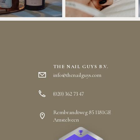
THE NAIL GUYS B.V.
info@thenailguys.com
(020) 362 73 47
Rembrandtweg 85 1181GE
Amstelveen