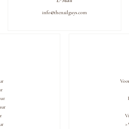
E-Mail
info@thenailguys.com
ur
Voo
ur
uur
uur
ur
V
ur
>