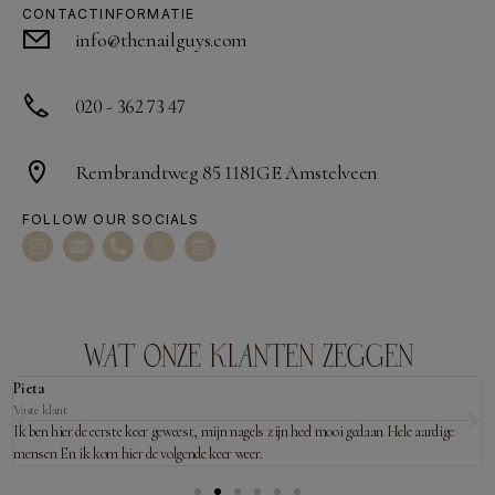
CONTACTINFORMATIE
info@thenailguys.com
020 - 362 73 47
Rembrandtweg 85 1181GE Amstelveen
FOLLOW OUR SOCIALS
WAT ONZE KLANTEN ZEGGEN
Pieta
Vaste klant
Ik ben hier de eerste keer geweest, mijn nagels zijn heel mooi gedaan Hele aardige
mensen En ik kom hier de volgende keer weer.