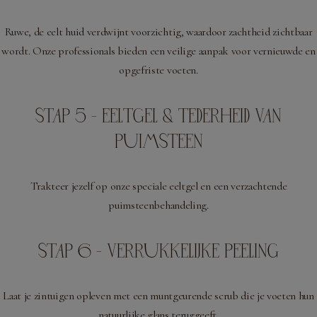
Ruwe, de eelt huid verdwijnt voorzichtig, waardoor zachtheid zichtbaar
wordt. Onze professionals bieden een veilige aanpak voor vernieuwde en
opgefriste voeten.
STAP 5 - EELTGEL & TEDERHEID VAN
PUIMSTEEN
Trakteer jezelf op onze speciale eeltgel en een verzachtende
puimsteenbehandeling.
STAP 6 - VERRUKKELIJKE PEELING
Laat je zintuigen opleven met een muntgeurende scrub die je voeten hun
natuurlijke glans teruggeeft.