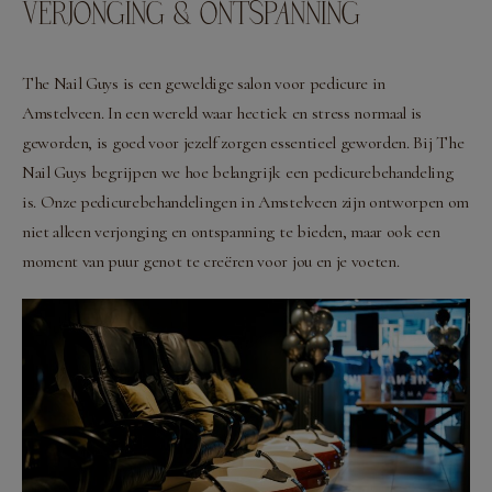
VERJONGING & ONTSPANNING
The Nail Guys is een geweldige salon voor pedicure in
Amstelveen. In een wereld waar hectiek en stress normaal is
geworden, is goed voor jezelf zorgen essentieel geworden. Bij The
Nail Guys begrijpen we hoe belangrijk een pedicurebehandeling
is. Onze pedicurebehandelingen in Amstelveen zijn ontworpen om
niet alleen verjonging en ontspanning te bieden, maar ook een
moment van puur genot te creëren voor jou en je voeten.