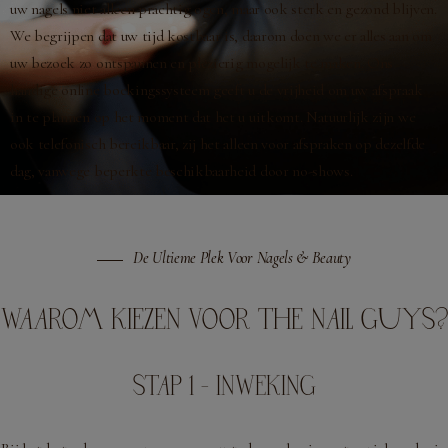
uw nagels niet alleen prachtig ogen, maar ook sterk en gezond blijven.
We begrijpen dat uw tijd kostbaar is, daarom doen we er alles aan om
uw bezoek zo ontspannen en plezierig mogelijk te maken. Ons
handige online boekingssysteem geeft u de vrijheid om uw afspraak
in te plannen op het moment dat het u uitkomt. Natuurlijk zijn we
ook telefonisch bereikbaar, zij het alleen voor afspraken op dezelfde
dag, vanwege beperkte beschikbaarheid door no-shows.
De Ultieme Plek Voor Nagels & Beauty
WAAROM KIEZEN VOOR THE NAIL GUYS?
STAP 1 - INWEKING