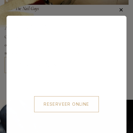
The Nail Guys
✕
AFSPRAAK MAKEN
Ontdek zelf de magie van The Nail Guys en gun jezelf een moment
om te genieten. Reserveer nu jouw moment bij The Nail Guys en
maak kennis met onze liefde voor het vak.
RESERVEER ONLINE
RESERVEER ONLINE
Oorspronkelijk gelanceerd als Universal Nails Amstelveen, hebben
we onszelf opnieuw uitgevonden en presenteren we ons als “The Nail
Guys”. Deze frisse identiteit is het resultaat van een jaar hard werken