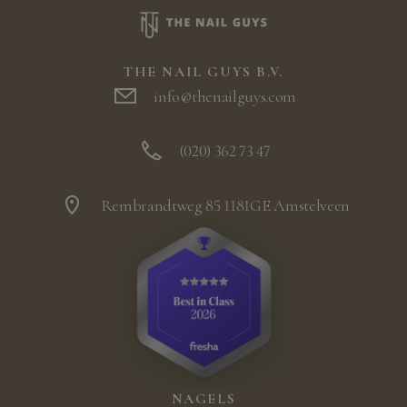
THE NAIL GUYS B.V.
info@thenailguys.com
(020) 362 73 47
Rembrandtweg 85 1181GE Amstelveen
NAGELS