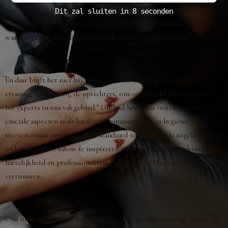
onder onze oude naam, wat slechts het begin was van een spannende
Dit zal sluiten in
7
seconden
reis. “Onze salon heeft een indrukwekkende metamorfose ondergaan,
waardoor deze nu uitblinkt in moderniteit en originaliteit.”
En daar blijft het niet bij. “Met meer dan 10 jaar gezamenlijke
ervaring, hebben wij, de oprichters, ons opgewerkt van beginners
tot experts in ons vakgebied.” Dit pad heeft ons inzicht gegeven in
cruciale aspecten zoals kwaliteit, communicatie en hygiëne. “Wij
streven ernaar om een nieuwe standaard te zetten in de nagelindustrie,
en hopen andere salons te inspireren met onze unieke combinatie van
hartelijkheid en professionaliteit,” zeggen The Nail Guys vol
vertrouwen.
Ons ruim assortiment hoogwaardige
nagelproducten
zorgt ervoor dat