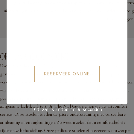
gesteriliseerd gereedschap van topkwaliteit, samen met wegwerp
uitvoeringen. Dit alles is bedoeld om uw gezondheid en welzijn volledig
te waarborgen.
OPTIMAAL COMFORT
Uw comfort heeft onze hoogste prioriteit. Onze salon heeft een
geavanceerd luchtafzuigsysteem dat de lucht meerdere keren per uur
RESERVEER ONLINE
ververst, iets wat direct opvalt bij onze bezoekers. Daarnaast beschikken
wij over twee airconditioning units die jaar in, jaar uit zorgen voor een
perfecte en ontspannende temperatuur. Dit garandeert een veilige en
aangename luchtkwaliteit. Bij The Nail Guys nemen we uw zitcomfort
Dit zal sluiten in
8
seconden
serieus. Onze stoelen bieden de juiste ondersteuning met verstelbare
armleuningen en rugleuningen. Zo weet u zeker dat u comfortabel zit
tijdens uw behandeling. Onze pedicure stoelen zijn eveneens ontworpen