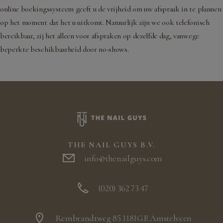
online boekingssysteem geeft u de vrijheid om uw afspraak in te plannen
op het moment dat het u uitkomt. Natuurlijk zijn we ook telefonisch
bereikbaar, zij het alleen voor afspraken op dezelfde dag, vanwege
beperkte beschikbaarheid door no-shows.
THE NAIL GUYS B.V.
info@thenailguys.com
(020) 362 73 47
Rembrandtweg 85 1181GE Amstelveen