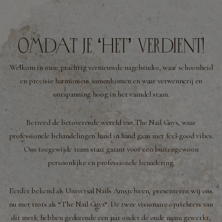
Omdat Je ‘Het’ Verdient!
Welkom in onze prachtig vernieuwde nagelstudio, waar schoonheid
en precisie harmonieus samenkomen en waar verwennerij en
ontspanning hoog in het vaandel staan.
Betreed de betoverende wereld van The Nail Guys, waar
professionele behandelingen hand in hand gaan met feel-good vibes.
Ons toegewijde team staat garant voor een buitengewoon
persoonlijke en professionele benadering.
Eerder bekend als Universal Nails Amstelveen, presenteren wij ons
nu met trots als “
The Nail Guys
“. De twee visionaire oprichters van
dit merk hebben gedurende een jaar onder de oude naam gewerkt,