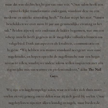
maar dat was slechts het begin van onze reis. “Onze salon heeft een
opmerkelijke transformatie ondergaan, waardoor deze nu een
moderne en unieke uitstraling heeft.” En daar stopt het niet. “Samen
beschikken we over ruim 10 jaar aan gezamenlijke ervaring in het
vak.” Beiden zijn wij ooit onderaan de ladder begonnen, wat ons een
scherp inzicht heeft gegeven in de mogelijke valkuilen binnen ons
vakgebied. Denk aan aspecten als kwaliteit, communicatie en
hygiëne. “Wij hebben een nieuwe standaard neergezet voor onze
nagelstudio, en hopen oprecht de nagelbranche naar een hoger
niveau te tillen, waarbij we andere salons willen inspireren met een
eigentijdse mix van warmte en professionaliteit,” aldus
The Nail
Guys
.
Wij zijn een laagdrempelige salon, waar een ieder zich thuis moet
voelen en vrij genoeg om te delen waar zij zich goed bij voelen. Onze
nagelstylisten zijn niet alleen kundig in nagels, maar bieden de