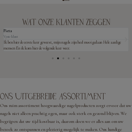
WAT ONZE KLANTEN ZEGGEN
Pieta
Vaste klant
Ik ben hier de eerste keer geweest, mijn nagels zijn heel mooi gedaan Hele aardige
mensen En ik kom hier de volgende keer weer.
ONS UITGEBREIDE ASSORTIMENT
Ons ruim assortiment hoogwaardige nagelproducten zorgt ervoor dat uw
nagels niet alleen prachtig ogen, maar ook sterk en gezond blijven. We
begrijpen dat uw tijd kostbaar is, daarom doen we er alles aan om uw
bezoek zo ontspannen en plezierig mogelijk te maken. Ons handige