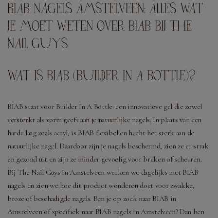
BIAB NAGELS AMSTELVEEN: ALLES WAT
JE MOET WETEN OVER BIAB BIJ THE
NAIL GUYS
WAT IS BIAB (BUILDER IN A BOTTLE)?
BIAB staat voor Builder In A Bottle: een innovatieve gel die zowel
versterkt als vorm geeft aan je natuurlijke nagels. In plaats van een
harde laag zoals acryl, is BIAB flexibel en hecht het sterk aan de
natuurlijke nagel. Daardoor zijn je nagels beschermd, zien ze er strak
en gezond uit en zijn ze minder gevoelig voor breken of scheuren.
Bij The Nail Guys in Amstelveen werken we dagelijks met BIAB
nagels en zien we hoe dit product wonderen doet voor zwakke,
broze of beschadigde nagels. Ben je op zoek naar BIAB in
Amstelveen of specifiek naar BIAB nagels in Amstelveen? Dan ben