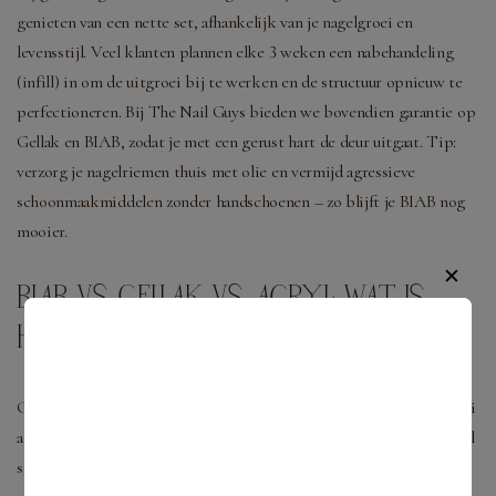
genieten van een nette set, afhankelijk van je nagelgroei en
levensstijl. Veel klanten plannen elke 3 weken een nabehandeling
(infill) in om de uitgroei bij te werken en de structuur opnieuw te
perfectioneren. Bij The Nail Guys bieden we bovendien garantie op
Gellak en BIAB, zodat je met een gerust hart de deur uitgaat. Tip:
verzorg je nagelriemen thuis met olie en vermijd agressieve
schoonmaakmiddelen zonder handschoenen – zo blijft je BIAB nog
mooier.
✕
BIAB VS. GELLAK VS. ACRYL: WAT IS
HET VERSCHIL?
Gellak is vooral een kleurlaag met glans die je natuurlijke nagel mooi
afwerkt, maar het geeft minder extra stevigheid. Perfect voor wie al
sterke nagels heeft en vooral een langdurige kleur wil. Acryl nagels