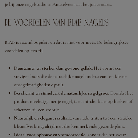
je bij onze nagelstudio in Amstelveen aan het juiste adres.
DE VOORDELEN VAN BIAB NAGELS
BIAB is razend populair en dat is niet voor niets. De belangrijkste
voordelen op een rij:
Duurzamer en sterker dan gewone gellak.
Het vormt een
steviger basis die de natuurlijke nagel ondersteunt en kleine
onregelmatigheden opvult.
Beschermt en stimuleert de natuurlijke nagelgroei.
Doordat het
product meebuigt met je nagel, is er minder kans op breken of
scheuren bij een stootje.
Natuurlijk en elegant resultaat:
van nude tinten tot een strakke
kleurafwerking, altijd met die kenmerkende gezonde glans.
Ideaal voor opbouw en vormcorrectie,
zonder dat het zwaar