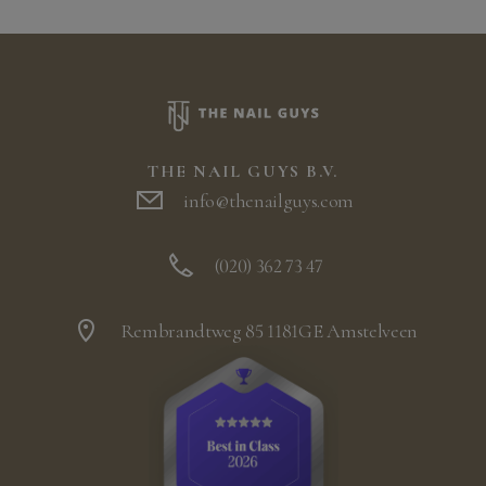
THE NAIL GUYS B.V.
info@thenailguys.com
(020) 362 73 47
Rembrandtweg 85 1181GE Amstelveen