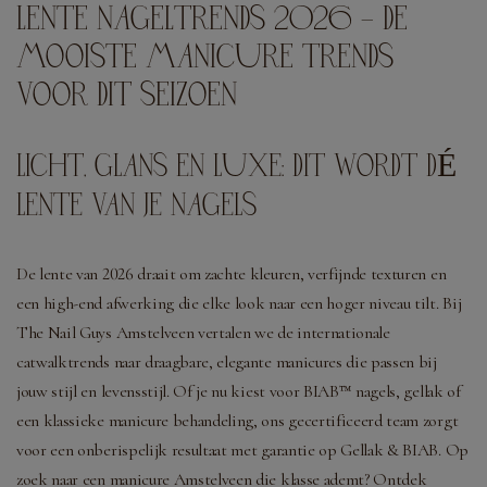
LENTE NAGELTRENDS 2026 – DE
MOOISTE MANICURE TRENDS
VOOR DIT SEIZOEN
LICHT, GLANS EN LUXE: DIT WORDT DÉ
LENTE VAN JE NAGELS
De lente van 2026 draait om zachte kleuren, verfijnde texturen en
een high-end afwerking die elke look naar een hoger niveau tilt. Bij
The Nail Guys Amstelveen vertalen we de internationale
catwalktrends naar draagbare, elegante manicures die passen bij
jouw stijl en levensstijl. Of je nu kiest voor BIAB™ nagels, gellak of
een klassieke manicure behandeling, ons gecertificeerd team zorgt
voor een onberispelijk resultaat met garantie op Gellak & BIAB. Op
zoek naar een manicure Amstelveen die klasse ademt? Ontdek