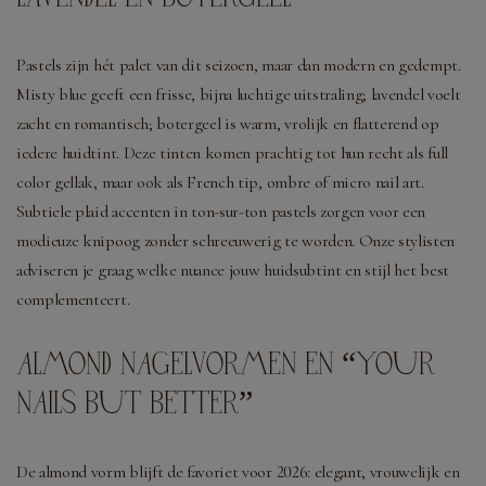
Pastels zijn hét palet van dit seizoen, maar dan modern en gedempt.
Misty blue geeft een frisse, bijna luchtige uitstraling; lavendel voelt
zacht en romantisch; botergeel is warm, vrolijk en flatterend op
iedere huidtint. Deze tinten komen prachtig tot hun recht als full
color gellak, maar ook als French tip, ombre of micro nail art.
Subtiele plaid accenten in ton-sur-ton pastels zorgen voor een
modieuze knipoog zonder schreeuwerig te worden. Onze stylisten
adviseren je graag welke nuance jouw huidsubtint en stijl het best
complementeert.
ALMOND NAGELVORMEN EN “YOUR
NAILS BUT BETTER”
De almond vorm blijft de favoriet voor 2026: elegant, vrouwelijk en