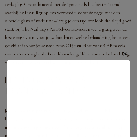
veelzijdig. Gecombineerd met de “your nails but better” trend –
waarbij de focus ligt op een verzorgde, gezonde nagel met een
subtiele glans of nude tint – krijg je een tijdloze look die altijd goed
staat. Bij The Nail Guys Amstelveen adviseren we je graag over de
beste nagelvorm voor jouw handen en welke behandeling het meest
geschikt is voor jouw nageltype. Of je nu kiest voor BIAB nagels
✕
voor extra stevigheid of een klassieke gellak manicure behandeling,
wij zorgen voor een resultaat waar je trots op bent.
JELLY EN GUMMY NAILS:
TRANSPARANT EN SPEELS
Jelly nails – transparante, gelachtige nagels met een subtiele
kleurgloed – zijn een van de meest gedeelde nageltrends op social
media. Ze geven je vingers een frisse, jeugdige uitstraling en zijn
perfect voor de lente. In onze nagelstudio Amstelveen combineren