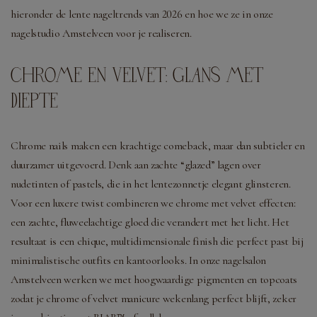
hieronder de lente nageltrends van 2026 en hoe we ze in onze
nagelstudio Amstelveen voor je realiseren.
CHROME EN VELVET: GLANS MET
DIEPTE
Chrome nails maken een krachtige comeback, maar dan subtieler en
duurzamer uitgevoerd. Denk aan zachte “glazed” lagen over
nudetinten of pastels, die in het lentezonnetje elegant glinsteren.
Voor een luxere twist combineren we chrome met velvet effecten:
een zachte, fluweelachtige gloed die verandert met het licht. Het
resultaat is een chique, multidimensionale finish die perfect past bij
minimalistische outfits en kantoorlooks. In onze nagelsalon
Amstelveen werken we met hoogwaardige pigmenten en topcoats
zodat je chrome of velvet manicure wekenlang perfect blijft, zeker