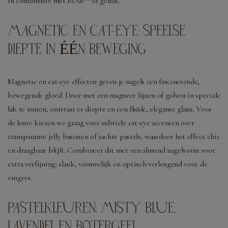
in combinatie met BIAB™ of gellak.
MAGNETIC EN CAT-EYE: SPEELSE
DIEPTE IN ÉÉN BEWEGING
Magnetic en cat-eye effecten geven je nagels een fascinerende,
bewegende gloed. Door met een magneet lijnen of golven in speciale
lak te sturen, ontstaat er diepte en een fluïde, elegante glans. Voor
de lente kiezen we graag voor subtiele cat-eye accenten over
transparante jelly basissen of zachte pastels, waardoor het effect chic
en draagbaar blijft. Combineer dit met een almond nagelvorm voor
extra verfijning: slank, vrouwelijk en optisch verlengend voor de
vingers.
PASTELKLEUREN: MISTY BLUE,
LAVENDEL EN BOTERGEEL