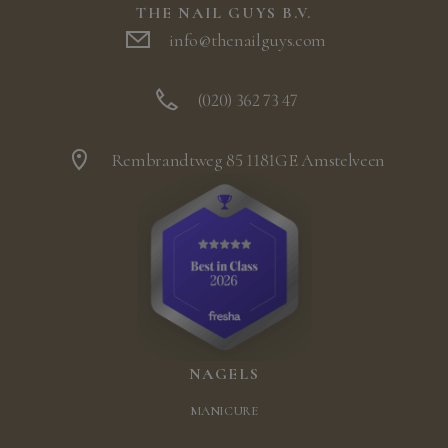
THE NAIL GUYS B.V.
info@thenailguys.com
(020) 362 73 47
Rembrandtweg 85 1181GE Amstelveen
NAGELS
MANICURE