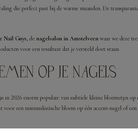
straling die perfect past bij de warme maanden. De transparante
e Nail Guys
, de
nagelsalon in Amstelveen
waar we deze tre
ducten voor een resultaat dat je versteld doet staan.
LOEMEN OP JE NAGELS
jn in 2026 enorm populair: van subtiele kleine bloemetjes op 
 voor een minimalistische bloem op één accent-nagel of een vo