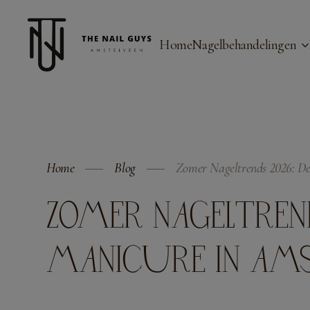
Home
Nagelbehandelingen
Home
Blog
Zomer Nageltrends 2026: De
ZOMER NAGELTREN
MANICURE IN AMS