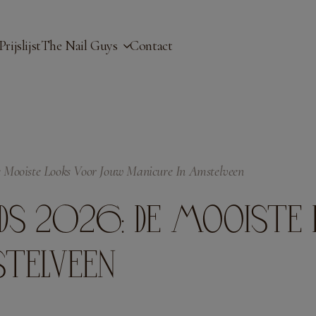
modal-check
Prijslijst
The Nail Guys
Contact
 Mooiste Looks Voor Jouw Manicure In Amstelveen
DS 2026: DE MOOISTE
TELVEEN