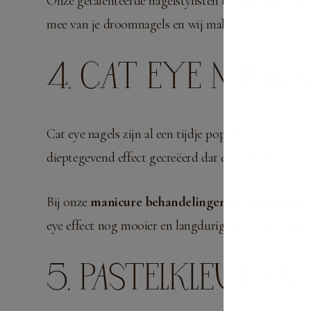
Onze getalenteerde nagelstylisten bij
The Nail Guy
mee van je droomnagels en wij maken het werkelijk
4. CAT EYE NAGEL
Cat eye nagels zijn al een tijdje populair, maar i
dieptegevend effect gecreëerd dat doet denken aan 
Bij onze
manicure behandelingen in Amstelveen
eye effect nog mooier en langduriger tot zijn recht 
5. PASTELKLEUREN