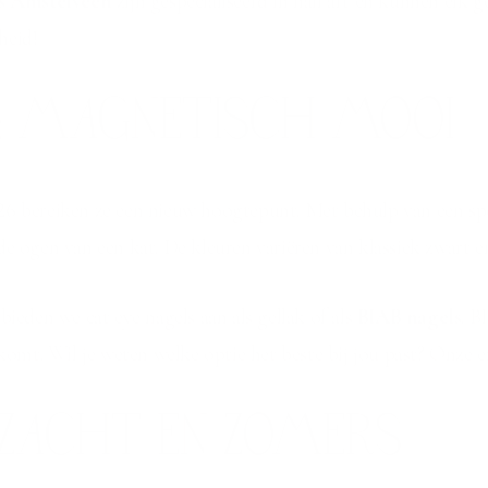
s Amstelveen
zijn gespecialiseerd in nail art en kunnen elk 
heid!
S: MAGNETISCH MOOI
n 2026 bereiken ze een nieuw hoogtepunt. Met behulp van een 
de ogen van een kat. De kleuren variëren van klassiek zwart 
bieden we cat eye nagels aan als gellak of als
BIAB nagels
. B
komt. Wil je weten welke optie het beste bij jou past? Onze e
: ZACHT EN ZOMERS