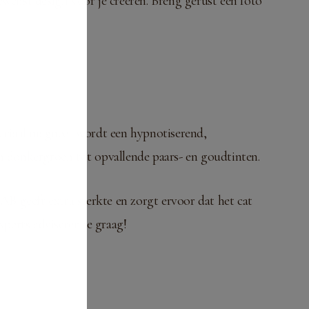
gewenst design voor je creëren. Breng gerust een foto
speciaal magneet wordt een hypnotiserend,
en donkergroen tot opvallende paars- en goudtinten.
IAB geeft extra sterkte en zorgt ervoor dat het cat
xperts adviseren je graag!