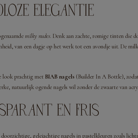
JDLOZE ELEGANTIE
 zogenaamde
milky nudes
. Denk aan zachte, romige tinten die d
genheid, van een dagje op het werk tot een avondje uit. De milk
e look prachtig met
BIAB nagels
(Builder In A Bottle), zoda
rke, natuurlijk ogende nagels wil zonder de zwaarte van acry
ANSPARANT EN FRIS
e doorzichtige, geleiachtige nagels in pastelkleuren zoals li