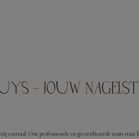
GUYS – JOUW NAGELST
rij centraal. Ons professionele en gecertificeerde team staa