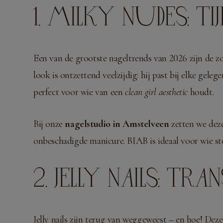
1. MILKY NUDES: TI
Een van de grootste nageltrends van 2026 zijn de
look is ontzettend veelzijdig: hij past bij elke gele
perfect voor wie van een
clean girl aesthetic
houdt.
Bij onze
nagelstudio in Amstelveen
zetten we dez
onbeschadigde manicure. BIAB is ideaal voor wie ste
2. JELLY NAILS: TR
Jelly nails zijn terug van weggeweest – en hoe! Dez