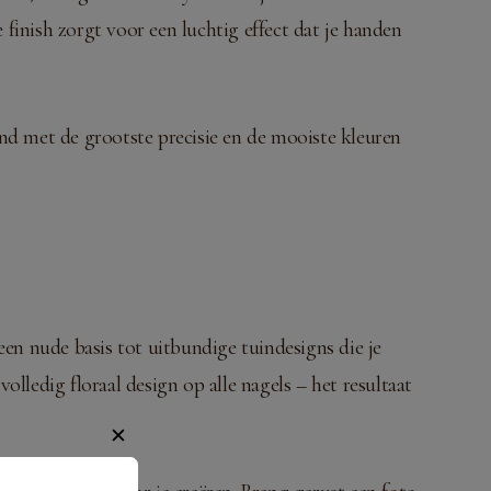
 finish zorgt voor een luchtig effect dat je handen
nd met de grootste precisie en de mooiste kleuren
een nude basis tot uitbundige tuindesigns die je
lledig floraal design op alle nagels – het resultaat
✕