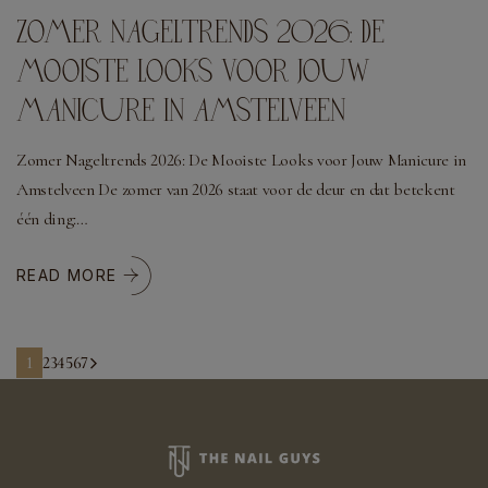
ZOMER NAGELTRENDS 2026: DE
MOOISTE LOOKS VOOR JOUW
MANICURE IN AMSTELVEEN
Zomer Nageltrends 2026: De Mooiste Looks voor Jouw Manicure in
Amstelveen De zomer van 2026 staat voor de deur en dat betekent
één ding:…
READ MORE
1
2
3
4
5
6
7