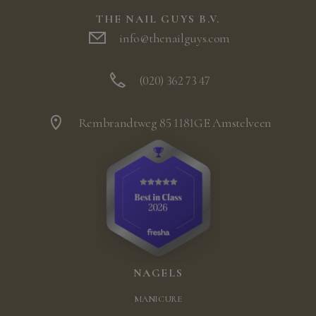
THE NAIL GUYS B.V.
info@thenailguys.com
(020) 362 73 47
Rembrandtweg 85 1181GE Amstelveen
NAGELS
MANICURE