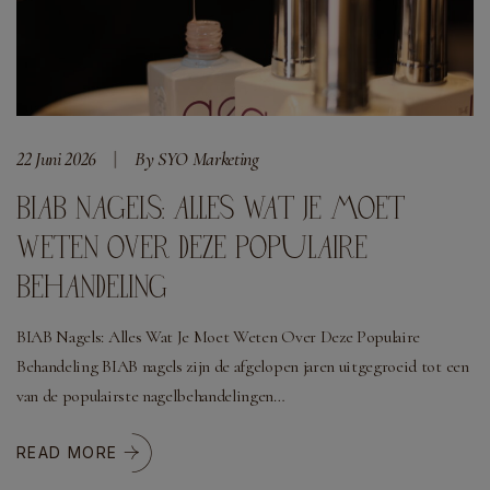
22 Juni 2026
By SYO Marketing
BIAB NAGELS: ALLES WAT JE MOET
WETEN OVER DEZE POPULAIRE
BEHANDELING
BIAB Nagels: Alles Wat Je Moet Weten Over Deze Populaire
Behandeling BIAB nagels zijn de afgelopen jaren uitgegroeid tot een
van de populairste nagelbehandelingen…
READ MORE