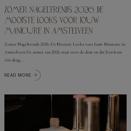
ZOMER NAGELTRENDS 2026: DE
MOOISTE LOOKS VOOR JOUW
MANICURE IN AMSTELVEEN
Zomer Nageltrends 2026: De Mooiste Looks voor Jouw Manicure in
Amstelveen De zomer van 2026 staat voor de deur en dat betekent
één ding:…
READ MORE