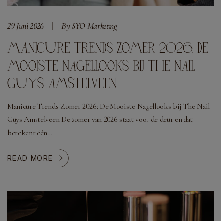
29 Juni 2026
By SYO Marketing
MANICURE TRENDS ZOMER 2026: DE
MOOISTE NAGELLOOKS BIJ THE NAIL
GUYS AMSTELVEEN
Manicure Trends Zomer 2026: De Mooiste Nagellooks bij The Nail
Guys Amstelveen De zomer van 2026 staat voor de deur en dat
betekent één…
READ MORE