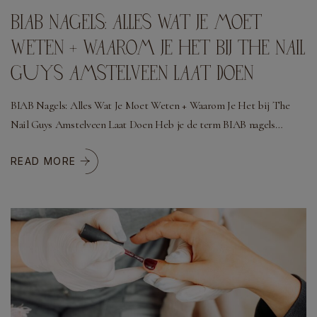
BIAB NAGELS: ALLES WAT JE MOET
WETEN + WAAROM JE HET BIJ THE NAIL
GUYS AMSTELVEEN LAAT DOEN
BIAB Nagels: Alles Wat Je Moet Weten + Waarom Je Het bij The
Nail Guys Amstelveen Laat Doen Heb je de term BIAB nagels…
READ MORE