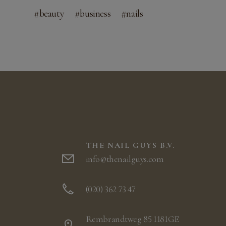
beauty
business
nails
THE NAIL GUYS B.V.
info@thenailguys.com
(020) 362 73 47
Rembrandtweg 85 1181GE