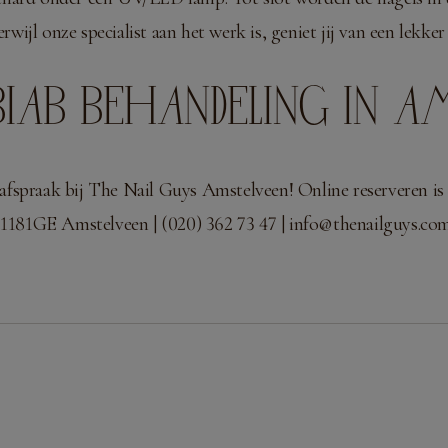
jl onze specialist aan het werk is, geniet jij van een lekker
IAB BEHANDELING IN A
fspraak bij The Nail Guys Amstelveen! Online reserveren is 
1181GE Amstelveen | (020) 362 73 47 |
info@thenailguys.co