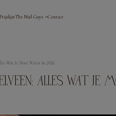
modal-check
Prijslijst
The Nail Guys
Contact
les Wat Je Moet Weten In 2026
LVEEN: ALLES WAT JE 