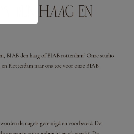
AM, DEN HAAG EN
dam, BIAB den haag of BIAB rotterdam? Onze studio
ag en Rotterdam naar ons toe voor onze BIAB
worden de nagels gereinigd en voorbereid. De
 de gewenste vorm gebracht en afgewerkt. De