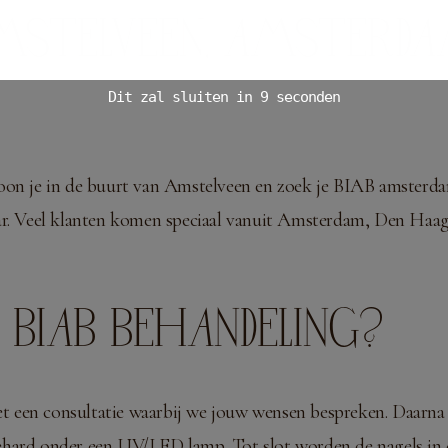
 AMSTELVEEN, AMSTERD
Dit zal sluiten in
8
seconden
 Woon je in de buurt van Amstelveen en zoek je BIAB amster
aar. Veel klanten komen speciaal vanuit Amsterdam, Den Ha
 BIAB BEHANDELING?
 een consultatie waarbij we jouw wensen bespreken. Daarna 
ehard onder een UV/LED lamp. Tot slot worden de nagels in