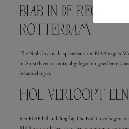
BIAB IN DE REGIO:
ROTTERDAM
The Nail Guys is de specialist voor BIAB nagels.
in Amstelveen is centraal gelegen en goed bereikb
behandelingen.
HOE VERLOOPT EEN
Een BIAB behandeling bij The Nail Guys begint met
BIAB gel wordt laag voor laag aangebracht en uitg