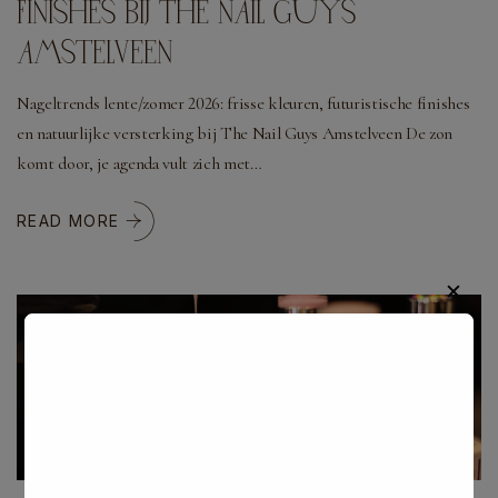
FINISHES BIJ THE NAIL GUYS
AMSTELVEEN
Nageltrends lente/zomer 2026: frisse kleuren, futuristische finishes
en natuurlijke versterking bij The Nail Guys Amstelveen De zon
komt door, je agenda vult zich met…
READ MORE
✕