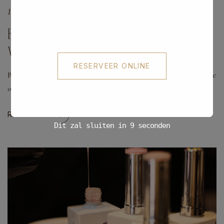
16 Maart 2026
By SYO Marketing
BIAB NAGELS: ALLES WAT JE MOET
WETEN OVER BUILDER IN A BOTTLE
RESERVEER ONLINE
BIAB Nagels: Alles wat je moet weten over Builder in a Bottle Ben je
op zoek naar sterke, natuurlijke en langdurig mooie nagels zonder…
READ MORE
Dit zal sluiten in
8
seconden