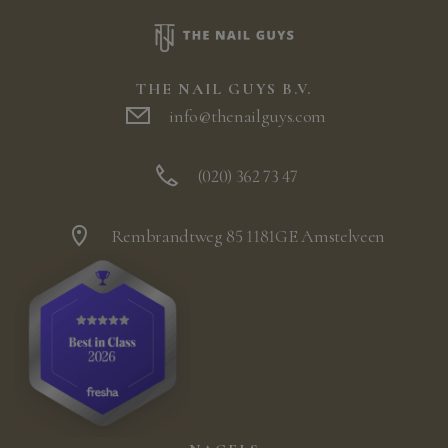
THE NAIL GUYS B.V.
info@thenailguys.com
(020) 362 73 47
Rembrandtweg 85 1181GE Amstelveen