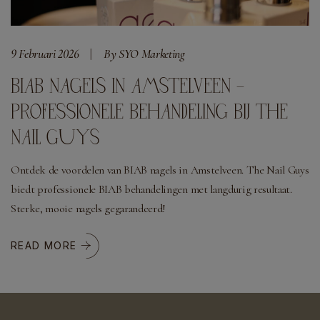
9 Februari 2026
By SYO Marketing
BIAB NAGELS IN AMSTELVEEN –
PROFESSIONELE BEHANDELING BIJ THE
NAIL GUYS
Ontdek de voordelen van BIAB nagels in Amstelveen. The Nail Guys
biedt professionele BIAB behandelingen met langdurig resultaat.
Sterke, mooie nagels gegarandeerd!
READ MORE