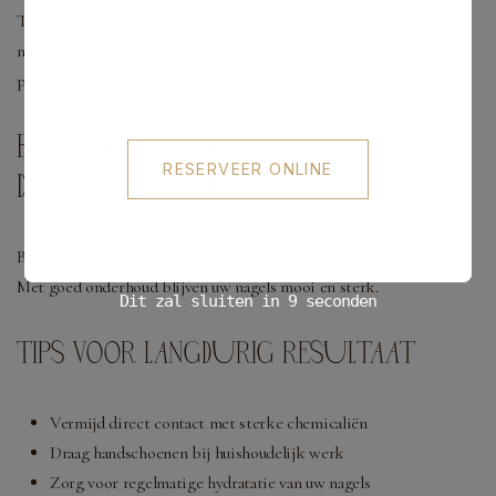
Tot slot voegen we de gewenste kleur, design of decoratie toe. Uw
nagels worden afgewerkt met een glanzende topcoat voor een
professioneel uiterlijk.
BIAB NAGELS ONDERHOUD EN
RESERVEER ONLINE
DUURZAAMHEID
BIAB nagels zijn zeer duurzaam en kunnen 3 tot 4 weken meegaan.
Met goed onderhoud blijven uw nagels mooi en sterk.
Dit zal sluiten in
8
seconden
TIPS VOOR LANGDURIG RESULTAAT
Vermijd direct contact met sterke chemicaliën
Draag handschoenen bij huishoudelijk werk
Zorg voor regelmatige hydratatie van uw nagels